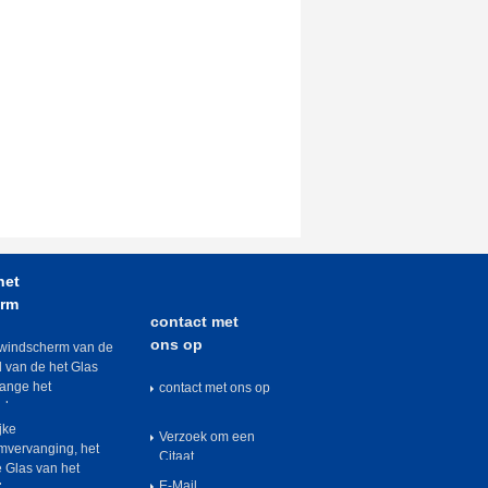
het
erm
contact met
ons op
swindscherm van de
d van de het Glas
ange het
contact met ons op
jd
jke
Verzoek om een
mvervanging, het
Citaat
e Glas van het
E-Mail
cherm