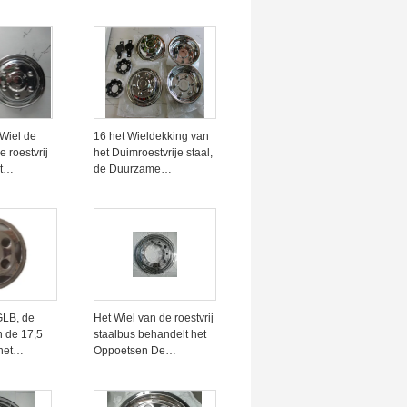
ches
vrachtwagenwiel
derlegger
omrandt de roestvrije
uswiel van
van de de Mensenbus
patbord
van wielchina
eldekking
vrachtwagen Ankia
Setra Volvo Neoplan
iel
Wiel de
16 het Wieldekking van
 roestvrij
het Duimroestvrije staal,
t
de Duurzame
oogtepunt
Universele Simulators
Duim
van het Buswiel
GLB, de
Het Wiel van de roestvrij
n de 17,5
staalbus behandelt het
het
Oppoetsen De
wiel 1
Weerstand van de
Oppervlaktebehandeling
scorrosie