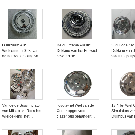
Lange Beroepsleventijd
Bus en Vrachtwagen
dekkings16in
Hoge Weerstand
17.5inches on
voor glazen b
het de zetelss
van de het wi
roestvrij de
vrachtwagenw
Duurzaam ABS
De duurzame Plastic
304 Hoge het 
Wielcentrum GLB, van
Dekking van het Buswiel
Dekking van de
de het Wieldekking van
bewaart de
staalbus polijs
Toyota Hiace de
Wrijvingweerstand van
Opgepoetst H
Oppervlaktebehandeling
het Metingsontwerp
Geplaatst 16 
van Chrome
Van de de Bussimulator
Toyota-het Wiel van de
17 / Het Wiel 
van Mitsubishi Rosa het
Onderlegger voor
Simulators va
Wieldekking, het
glazenbus behandelt
Duimbus van 
Wieldekking van
17,5 Duim 5 Gaten die
Roestvrij staal
Roestvrij
de Versieringen van het
Mm-Dikte
staalwieldoppen
Buswiel oppoetsen