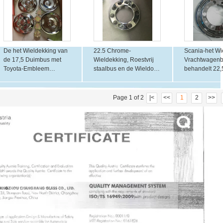
De het Wieldekking van
22.5 Chrome-
Scania-het Wi
de 17,5 Duimbus met
Wieldekking, Roestvrij
Vrachtwagen
Toyota-Embleem
staalbus en de Wieldop
behandelt 22,
Uitstekende Prestaties
van de het
304 Roestvrij 
snakt Leven
Centrumdekking van het
Antiroest
Vrachtwagenwiel
Page 1 of 2
|<
<<
1
2
>>