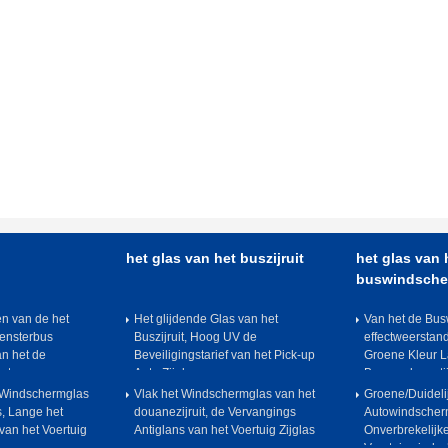
het glas van het buszijruit
het glas van 
buswindsch
en van de het
Het glijdende Glas van het
Van het de Bu
ensterbus
Buszijruit, Hoog UV de
effectweerstan
n het de
Beveiligingstarief van het Pick-up
Groene Kleur L
ct
Auto Zijglas
Beroepsleventi
 Windschermglas
Vlak het Windschermglas van het
Groene/Duideli
, Lange het
douanezijruit, de Vervangings
Autowindscher
van het Voertuig
Antiglans van het Voertuig Zijglas
Onverbrekelijk
Voertuigwinds