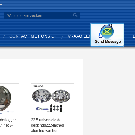
search
CONTACT MET ONS OP
VRAAG EEN OFFERTE AAN
derlegger
22.5 universele de
n het v-
dekkings22.5inches
e
aluminu van het