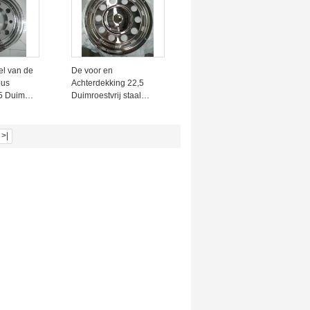
el van de
De voor en
bus
Achterdekking 22,5
5 Duim
Duimroestvrij staal
staal
Materiële Durabe van
het Buswiel
>|