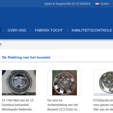
Sales & Support:
86-20-37364619
Dutch
OVER ONS
FABRIEK TOCHT
KWALITEITSCONTROLE
l
De Dekking van het buswiel
14 / Het Wiel van de 15
De voor en
6702toyota on
Duimbus behandelt
Achterdekking van het
voor glazen va
Wieldopabs Materiële
Buswiel 22,5 Duim voor
Ster van de d