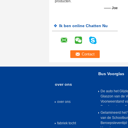
producten.
—— Joe
Ik ben online Chatten Nu
Bus Voorglas
over ons
De auto het Glijd
Glaszon van de V
Voorweerstand va
over ons
Beschermingseffe
Gelamineerd het
van de Schoolbus
Beroepsleventijd 
fabriek tocht
Voorglas