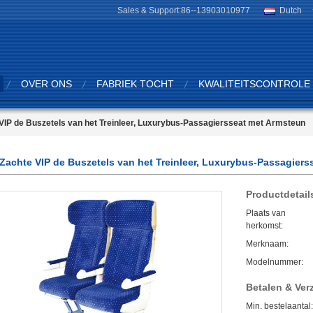
Sales & Support:
86--13903010977
Dutch
OVER ONS
FABRIEK TOCHT
KWALITEITSCONTROLE
VIP de Buszetels van het Treinleer, Luxurybus-Passagiersseat met Armsteun
Zachte VIP de Buszetels van het Treinleer, Luxurybus-Passagier
Productdetail
Plaats van
herkomst:
Merknaam:
Modelnummer:
Betalen & Ve
Min. bestelaantal: