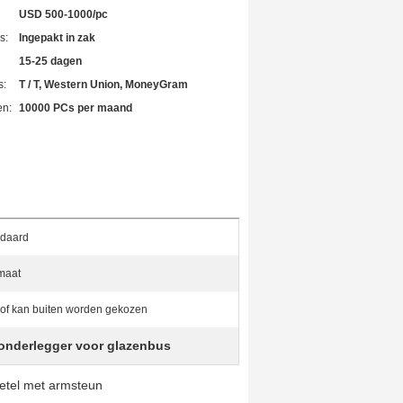
USD 500-1000/pc
s:
Ingepakt in zak
15-25 dagen
s:
T / T, Western Union, MoneyGram
en:
10000 PCs per maand
ndaard
maat
 of kan buiten worden gekozen
 onderlegger voor glazenbus
zetel met armsteun