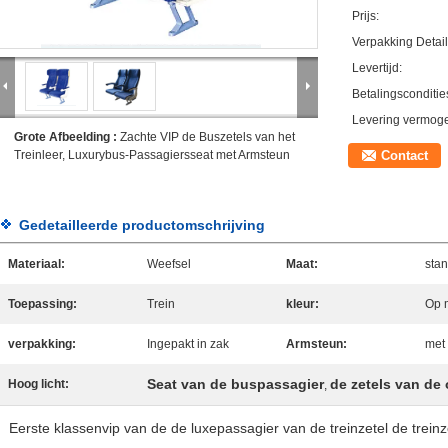
Prijs:
Verpakking Detail
Levertijd:
Betalingsconditie
Levering vermog
Grote Afbeelding :
Zachte VIP de Buszetels van het
Treinleer, Luxurybus-Passagiersseat met Armsteun
Contact
Gedetailleerde productomschrijving
Materiaal:
Weefsel
Maat:
sta
Toepassing:
Trein
kleur:
Op 
verpakking:
Ingepakt in zak
Armsteun:
met
Seat van de buspassagier
de zetels van de
Hoog licht:
,
Eerste klassenvip van de de luxepassagier van de treinzetel de trein