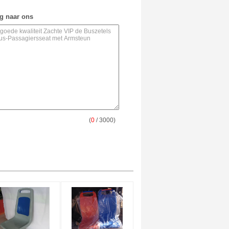
ag naar ons
(
0
/ 3000)