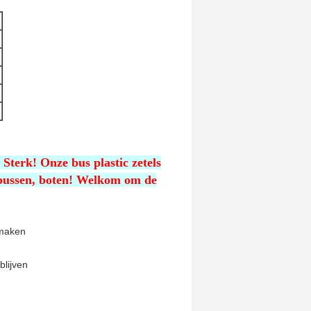
Sterk! Onze bus plastic zetels
bussen, boten!
Welkom om de
 maken
blijven