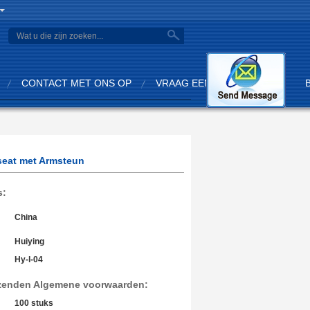
search
CONTACT MET ONS OP
VRAAG EEN OFFERTE AAN
sseat met Armsteun
s:
China
Huiying
Hy-l-04
rzenden Algemene voorwaarden:
100 stuks